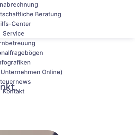
nabrechnung
tschaftliche Beratung
ilfs-Center
Service
rnbetreuung
onalfragebögen
nfografiken
(Unternehmen Online)
teuernews
unkt.
Kontakt