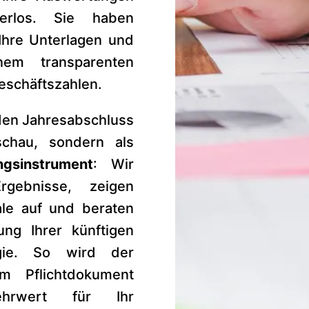
ierlos. Sie haben
 Ihre Unterlagen und
nem transparenten
eschäftszahlen.
den Jahresabschluss
schau, sondern als
ngsinstrument
: Wir
rgebnisse, zeigen
ale auf und beraten
ung Ihrer künftigen
egie. So wird der
m Pflichtdokument
hrwert für Ihr