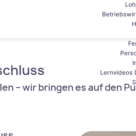
Loh
Betriebswir
H
Fe
Pers
I
schluss
Lernvideos 
S
hlen – wir bringen es auf den P
uss